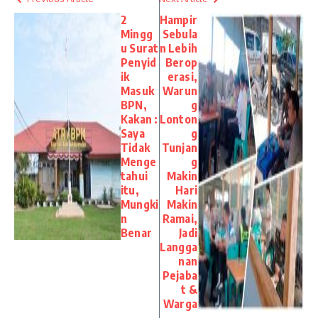
2
Hampir
Mingg
Sebula
u Surat
n Lebih
Penyid
Berop
ik
erasi,
Masuk
Warun
BPN,
g
Kakan :
Lonton
Saya
g
Tidak
Tunjan
Menge
g
tahui
Makin
itu,
Hari
Mungki
Makin
n
Ramai,
Benar
Jadi
Langga
nan
Pejaba
t &
Warga