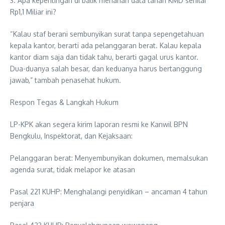
3. Apa kepentingan di balik menahan data tanah KMD senilai
Rp1,1 Miliar ini?
“Kalau staf berani sembunyikan surat tanpa sepengetahuan
kepala kantor, berarti ada pelanggaran berat. Kalau kepala
kantor diam saja dan tidak tahu, berarti gagal urus kantor.
Dua-duanya salah besar, dan keduanya harus bertanggung
jawab,” tambah penasehat hukum.
Respon Tegas & Langkah Hukum
LP-KPK akan segera kirim laporan resmi ke Kanwil BPN
Bengkulu, Inspektorat, dan Kejaksaan:
Pelanggaran berat: Menyembunyikan dokumen, memalsukan
agenda surat, tidak melapor ke atasan
Pasal 221 KUHP: Menghalangi penyidikan – ancaman 4 tahun
penjara