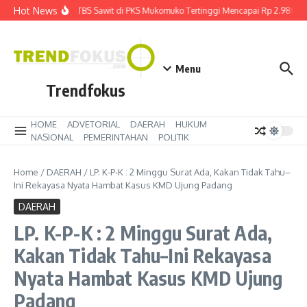
Lewati ke konten
Hot News
Harga TBS Sawit di PKS Mukomuko Tertinggi Mencapai Rp 2.980 kg
Menu
Trendfokus
HOME
ADVETORIAL
DAERAH
HUKUM
NASIONAL
PEMERINTAHAN
POLITIK
Home
/
DAERAH
/
LP. K-P-K : 2 Minggu Surat Ada, Kakan Tidak Tahu–
Ini Rekayasa Nyata Hambat Kasus KMD Ujung Padang
DAERAH
LP. K-P-K : 2 Minggu Surat Ada,
Kakan Tidak Tahu–Ini Rekayasa
Nyata Hambat Kasus KMD Ujung
Padang