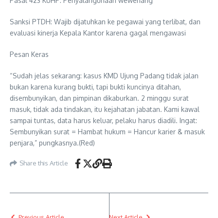
Pasal 423 KUHP: Penyalahgunaan wewenang
Sanksi PTDH: Wajib dijatuhkan ke pegawai yang terlibat, dan
evaluasi kinerja Kepala Kantor karena gagal mengawasi
Pesan Keras
“Sudah jelas sekarang: kasus KMD Ujung Padang tidak jalan
bukan karena kurang bukti, tapi bukti kuncinya ditahan,
disembunyikan, dan pimpinan dikaburkan. 2 minggu surat
masuk, tidak ada tindakan, itu kejahatan jabatan. Kami kawal
sampai tuntas, data harus keluar, pelaku harus diadili. Ingat:
Sembunyikan surat = Hambat hukum = Hancur karier & masuk
penjara,” pungkasnya.(Red)
Share this Article
Previous Article
Next Article