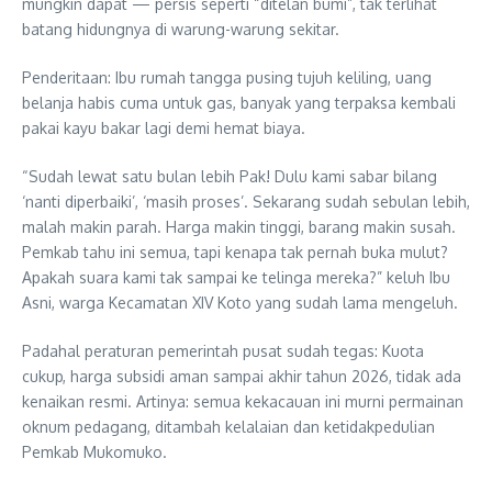
mungkin dapat — persis seperti “ditelan bumi”, tak terlihat
batang hidungnya di warung-warung sekitar.
Penderitaan: Ibu rumah tangga pusing tujuh keliling, uang
belanja habis cuma untuk gas, banyak yang terpaksa kembali
pakai kayu bakar lagi demi hemat biaya.
“Sudah lewat satu bulan lebih Pak! Dulu kami sabar bilang
‘nanti diperbaiki’, ‘masih proses’. Sekarang sudah sebulan lebih,
malah makin parah. Harga makin tinggi, barang makin susah.
Pemkab tahu ini semua, tapi kenapa tak pernah buka mulut?
Apakah suara kami tak sampai ke telinga mereka?” keluh Ibu
Asni, warga Kecamatan XIV Koto yang sudah lama mengeluh.
Padahal peraturan pemerintah pusat sudah tegas: Kuota
cukup, harga subsidi aman sampai akhir tahun 2026, tidak ada
kenaikan resmi. Artinya: semua kekacauan ini murni permainan
oknum pedagang, ditambah kelalaian dan ketidakpedulian
Pemkab Mukomuko.