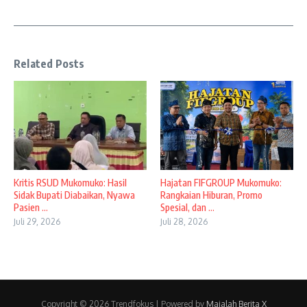
Related Posts
Kritis RSUD Mukomuko: Hasil
Hajatan FIFGROUP Mukomuko:
Sidak Bupati Diabaikan, Nyawa
Rangkaian Hiburan, Promo
Pasien ...
Spesial, dan ...
Juli 29, 2026
Juli 28, 2026
Copyright © 2026 Trendfokus | Powered by
Majalah Berita X