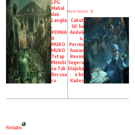
LPG
Mahal
Next Article
dan
Langka
Cabut
.
SK So
PEMKA
Andek
B
o,
MUKO
Permo
MUKO
honan
Tetap
Resmi
Membi
Segera
su Tak
Diajuka
Bersua
n ke
ra
Kades
Redaksi