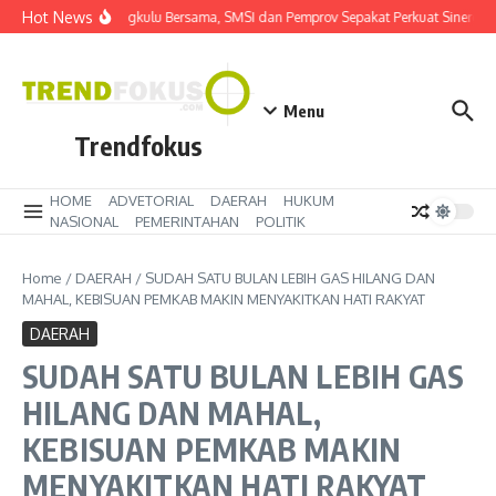
Lewati ke konten
Hot News
Bangun Bengkulu Bersama, SMSI dan Pemprov Sepakat Perkuat Sinergi
Menu
Trendfokus
HOME
ADVETORIAL
DAERAH
HUKUM
NASIONAL
PEMERINTAHAN
POLITIK
Home
/
DAERAH
/
SUDAH SATU BULAN LEBIH GAS HILANG DAN
MAHAL, KEBISUAN PEMKAB MAKIN MENYAKITKAN HATI RAKYAT
DAERAH
SUDAH SATU BULAN LEBIH GAS
HILANG DAN MAHAL,
KEBISUAN PEMKAB MAKIN
MENYAKITKAN HATI RAKYAT