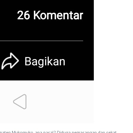
upaten Mukomuko, apa pasal? Diduga pemasangan dan sekat