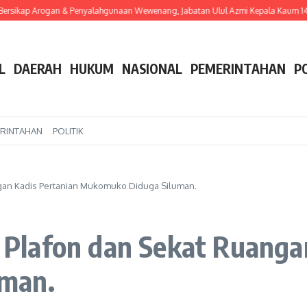
 Arogan & Penyalahgunaan Wewenang, Jabatan Ulul Azmi Kepala Kaum 14 Desa Uj
L
DAERAH
HUKUM
NASIONAL
PEMERINTAHAN
P
RINTAHAN
POLITIK
an Kadis Pertanian Mukomuko Diduga Siluman.
lafon dan Sekat Ruangan
man.