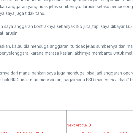
 anggaran yang tidak jelas sumbernya. Jarudin selaku pemborong pe
ya saya juga tidak tahu.
aya anggaran kontraknya sebanyak 185 juta,,tapi saya dibayar 135 ju
l Jarudin
, kalau dia menduga anggaran itu tidak jelas sumbernya dari mana. 
 penyelenggara, karena merasa kasian, akhirnya membantu untuk mel
rnya dari mana, bahkan saya juga menduga, bisa jadi anggaran opera
 pihak BKD tidak mau mencairkan, bagaimana BKD mau mencairkan? toh K
Next Article