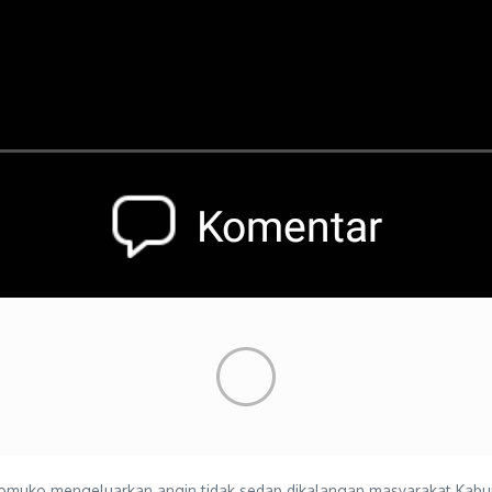
komuko mengeluarkan angin tidak sedap dikalangan masyarakat Kab