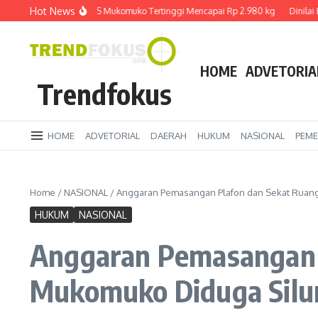
Lewati ke konten
Hot News
BS Sawit di PKS Mukomuko Tertinggi Mencapai Rp 2.980 kg
Dinilai Bersikap
HOME
ADVETORIA
Trendfokus
HOME
ADVETORIAL
DAERAH
HUKUM
NASIONAL
PEME
Home
/
NASIONAL
/
Anggaran Pemasangan Plafon dan Sekat Ruang
HUKUM
NASIONAL
Anggaran Pemasangan P
Mukomuko Diduga Silu