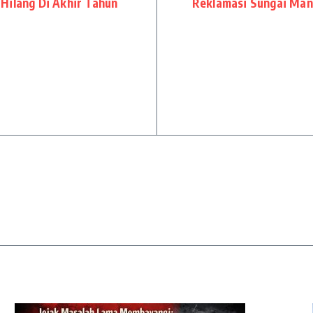
Hilang Di Akhir Tahun
Reklamasi Sungai Man