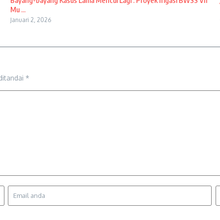
Bayang-bayang Kasus Lama Mencul Lagi : Proyek Irigasi BWSS VII
Mu ...
Januari 2, 2026
ditandai
*