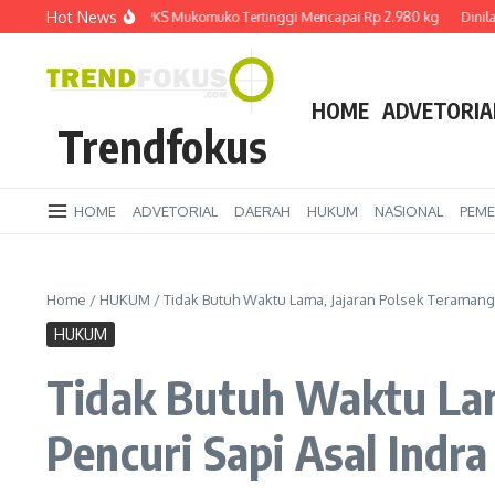
Lewati ke konten
Hot News
arga TBS Sawit di PKS Mukomuko Tertinggi Mencapai Rp 2.980 kg
Dinilai B
HOME
ADVETORIA
Trendfokus
HOME
ADVETORIAL
DAERAH
HUKUM
NASIONAL
PEME
Home
/
HUKUM
/
Tidak Butuh Waktu Lama, Jajaran Polsek Teramang 
HUKUM
Tidak Butuh Waktu Lam
Pencuri Sapi Asal Indra