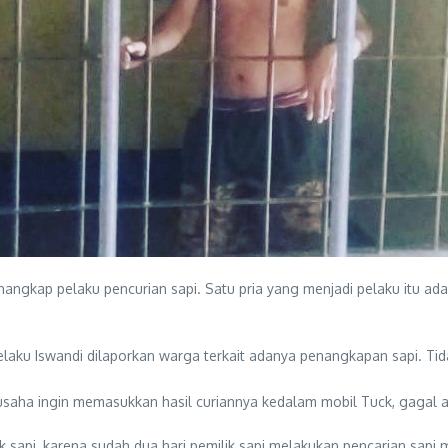
angkap pelaku pencurian sapi. Satu pria yang menjadi pelaku itu adal
laku Iswandi dilaporkan warga terkait adanya penangkapan sapi. Tida
rusaha ingin memasukkan hasil curiannya kedalam mobil Tuck, gagal 
 sapi, karena sudah dua hari pemilik sapi melakukan pencarian sapi