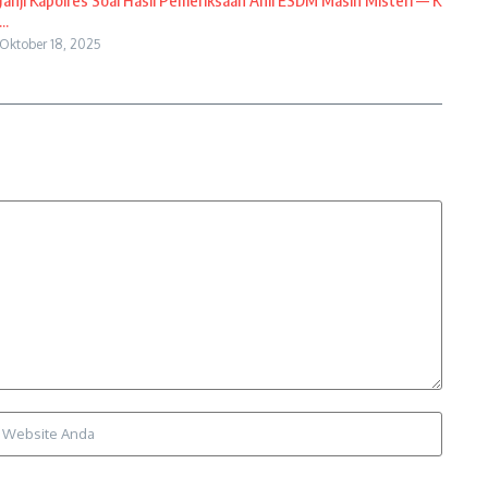
Janji Kapolres Soal Hasil Pemeriksaan Ahli ESDM Masih Misteri — K
...
Oktober 18, 2025