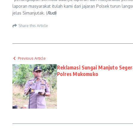
laporan masyarakat itulah kami dari jajaran Polsek turun langs
jelas Simanjutak. (
Rudi
)
Share this Article
Previous Article
Reklamasi Sungai Manjuto Seger
Polres Mukomuko