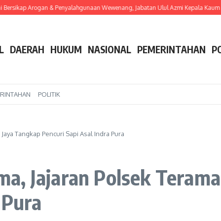
ersikap Arogan & Penyalahgunaan Wewenang, Jabatan Ulul Azmi Kepala Kaum 14 
L
DAERAH
HUKUM
NASIONAL
PEMERINTAHAN
P
RINTAHAN
POLITIK
Jaya Tangkap Pencuri Sapi Asal Indra Pura
a, Jajaran Polsek Teram
 Pura