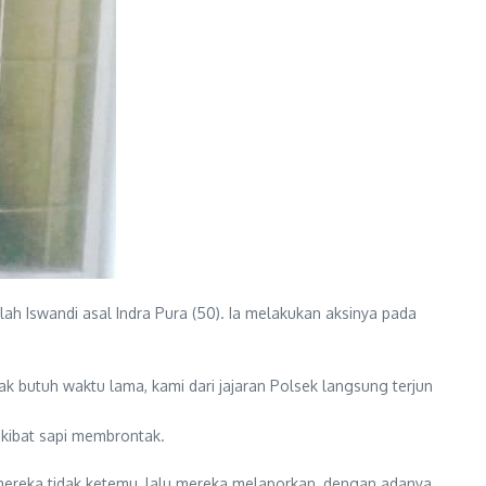
ah Iswandi asal Indra Pura (50). Ia melakukan aksinya pada
k butuh waktu lama, kami dari jajaran Polsek langsung terjun
akibat sapi membrontak.
 mereka tidak ketemu, lalu mereka melaporkan, dengan adanya