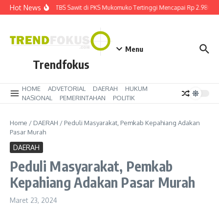
Lewati ke konten
Hot News
Harga TBS Sawit di PKS Mukomuko Tertinggi Mencapai Rp 2.980 kg
Menu
Trendfokus
HOME
ADVETORIAL
DAERAH
HUKUM
NASIONAL
PEMERINTAHAN
POLITIK
Home
/
DAERAH
/
Peduli Masyarakat, Pemkab Kepahiang Adakan
Pasar Murah
DAERAH
Peduli Masyarakat, Pemkab
Kepahiang Adakan Pasar Murah
Maret 23, 2024