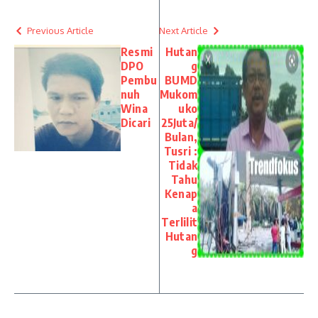
Previous Article
Next Article
Resmi
Hutan
DPO
g
Pembu
BUMD
nuh
Mukom
Wina
uko
Dicari
25Juta/
Bulan,
Tusri :
Tidak
Tahu
Kenap
a
Terlilit
Hutan
g