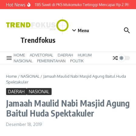
Lewati ke konten
Hot News
Harga TBS Sawit di PKS Mukomuko Tertinggi Mencapai Rp 2.980 kg
Menu
Trendfokus
HOME
ADVETORIAL
DAERAH
HUKUM
NASIONAL
PEMERINTAHAN
POLITIK
Home
/
NASIONAL
/
Jamaah Maulid Nabi Masjid Agung Baitul Huda
Spektakuler
DAERAH
NASIONAL
Jamaah Maulid Nabi Masjid Agung
Baitul Huda Spektakuler
Desember 18, 2019