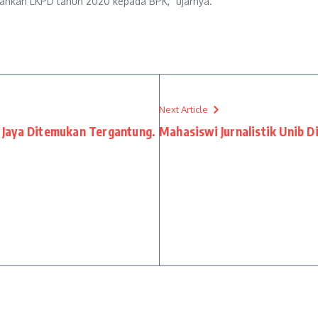
rahkan LKPD tahun 2020 kepada BPK,” ujarnya.
Next Article
Jaya Ditemukan Tergantung.
Mahasiswi Jurnalistik Unib 