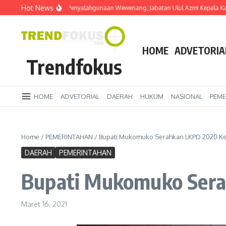
Lewati ke konten
Hot News
i Bersikap Arogan & Penyalahgunaan Wewenang, Jabatan Ulul Azmi Kepala Kaum
HOME
ADVETORIA
Trendfokus
HOME
ADVETORIAL
DAERAH
HUKUM
NASIONAL
PEME
Home
/
PEMERINTAHAN
/
Bupati Mukomuko Serahkan LKPD 2020 Ke
DAERAH
PEMERINTAHAN
Bupati Mukomuko Ser
Maret 16, 2021