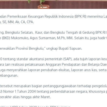
, Badan Pemeriksaan Keuangan Republik Indonesia (BPK RI) menerima
 SE, MM, Ak, CA, CPA.
 Bengkulu Selatan, Kaur, dan Bengkulu Tengah di Gedung BPK RI Pe
(BKD) Mukomuko, Agus Sumarman, M.Ph, MM. Selain itu, juga hadir 
erwakilan Provinsi Bengkulu,” ungkap Bupati Sapuan.
0 tentang standar akuntansi pemerintah (SAP), ada tujuh laporan k
ara lain realisasi pelaksanaan Anggaran Pendapatan dan Belanja D
 juga menyerahkan laporan perubahan ekuitas, laporan arus kas, sert
pembangunan.
 tersebut merupakan bagian pertanggungjawaban terhadap pengelol
 Nomor 1 Tahun 2004 tentang perbendaharaan negara, khususnya pad
erakhir alias hingga akhir Maret.