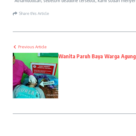
“Alhamdulillah, sebelum deadline tersebut, kami sudah menye
Share this Article
Previous Article
Wanita Paruh Baya Warga Agung 