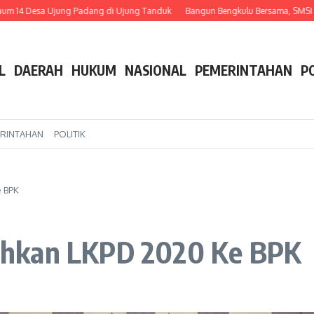
 14 Desa Ujung Padang di Ujung Tanduk
Bangun Bengkulu Bersama, SMSI dan P
L
DAERAH
HUKUM
NASIONAL
PEMERINTAHAN
P
RINTAHAN
POLITIK
 BPK
ahkan LKPD 2020 Ke BPK