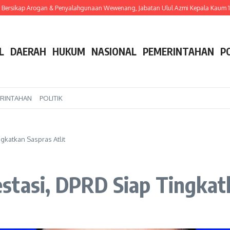
sikap Arogan & Penyalahgunaan Wewenang, Jabatan Ulul Azmi Kepala Kaum 14 De
L
DAERAH
HUKUM
NASIONAL
PEMERINTAHAN
P
RINTAHAN
POLITIK
gkatkan Saspras Atlit
tasi, DPRD Siap Tingkatk