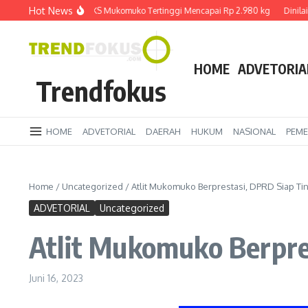
Lewati ke konten
Hot News
rga TBS Sawit di PKS Mukomuko Tertinggi Mencapai Rp 2.980 kg
Dinilai Ber
HOME
ADVETORIA
Trendfokus
HOME
ADVETORIAL
DAERAH
HUKUM
NASIONAL
PEME
Home
/
Uncategorized
/
Atlit Mukomuko Berprestasi, DPRD Siap Tin
ADVETORIAL
Uncategorized
Atlit Mukomuko Berpres
Juni 16, 2023