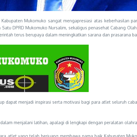
Kabupaten Mukomuko sangat mengapresiasi atas keberhasilan par
ua Satu DPRD Mukomuko Nursalim, sekaligus penasehat Cabang Olah 
ntah terus berupaya dalam meningkatkan sarana dan prasarana bagi
up dapat menjadi inspirasi serta motivasi bagi para atlet seluruh 
dalam menjalani latihan, apalagi di lengkapi dengan peralatan olahr
asi para atlet yang telah berjuang membawa nama baik Kabupaten Muko