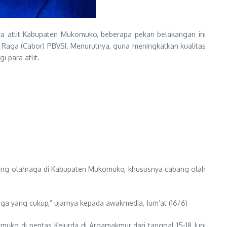
a atlit Kabupaten Mukomuko, beberapa pekan belakangan ini
Raga (Cabor) PBVSI. Menurutnya, guna meningkatkan kualitas
 para atlit.
cabang olahraga di Kabupaten Mukomuko, khususnya cabang olah
aga yang cukup,” ujarnya kepada awakmedia, Jum’at (16/6)
muko di pentas Kejurda di Argamakmur dari tanggal 15-18 Juni