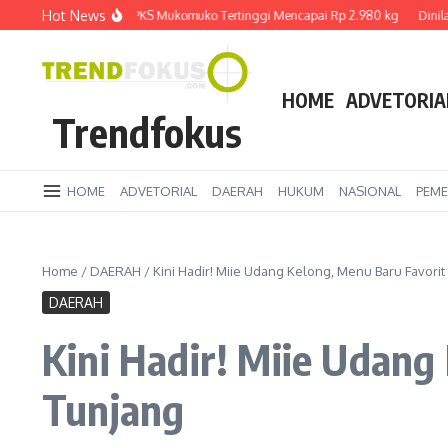
Lewati ke konten
Hot News
Harga TBS Sawit di PKS Mukomuko Tertinggi Mencapai Rp 2.980 kg
Dinilai B
HOME
ADVETORIA
Trendfokus
HOME
ADVETORIAL
DAERAH
HUKUM
NASIONAL
PEME
Home
/
DAERAH
/
Kini Hadir! Miie Udang Kelong, Menu Baru Favori
DAERAH
Kini Hadir! Miie Udan
Tunjang