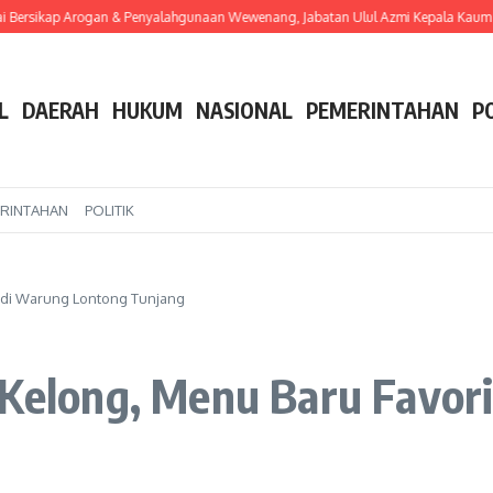
ersikap Arogan & Penyalahgunaan Wewenang, Jabatan Ulul Azmi Kepala Kaum 14 
L
DAERAH
HUKUM
NASIONAL
PEMERINTAHAN
P
RINTAHAN
POLITIK
t di Warung Lontong Tunjang
g Kelong, Menu Baru Favor