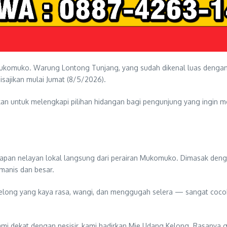
Mukomuko. Warung Lontong Tunjang, yang sudah dikenal luas dengan 
sajikan mulai Jumat (8/5/2026).
n untuk melengkapi pilihan hidangan bagi pengunjung yang ingin me
pan nelayan lokal langsung dari perairan Mukomuko. Dimasak dengan
manis dan besar.
 kelong yang kaya rasa, wangi, dan menggugah selera — sangat coc
i dekat dengan pesisir, kami hadirkan Mie Udang Kelong. Rasanya gu