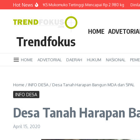
Lewati ke konten
Hot News
rga TBS Sawit di PKS Mukomuko Tertinggi Mencapai Rp 2.980 kg
Dinilai Ber
HOME
ADVETORIA
Trendfokus
HOME
ADVETORIAL
DAERAH
HUKUM
NASIONAL
PEME
Home
/
INFO DESA
/
Desa Tanah Harapan Bangun MDA dan SPAL
INFO DESA
Desa Tanah Harapan 
April 15, 2020