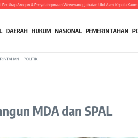
sikap Arogan & Penyalahgunaan Wewenang, Jabatan Ulul Azmi Kepala Kaum 14 D
L
DAERAH
HUKUM
NASIONAL
PEMERINTAHAN
P
RINTAHAN
POLITIK
Bangun MDA dan SPAL