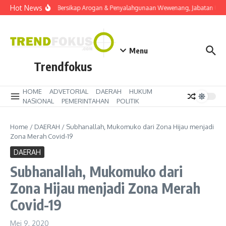
Lewati ke konten
Hot News
Dinilai Bersikap Arogan & Penyalahgunaan Wewenang, Jabatan Ulu
Menu
Trendfokus
HOME
ADVETORIAL
DAERAH
HUKUM
NASIONAL
PEMERINTAHAN
POLITIK
Home
/
DAERAH
/
Subhanallah, Mukomuko dari Zona Hijau menjadi
Zona Merah Covid-19
DAERAH
Subhanallah, Mukomuko dari
Zona Hijau menjadi Zona Merah
Covid-19
Mei 9, 2020