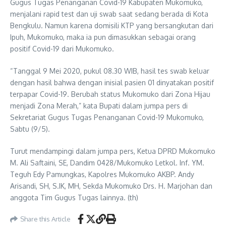
Gugus Tugas Penanganan Covid-19 Kabupaten Mukomuko,
menjalani rapid test dan uji swab saat sedang berada di Kota
Bengkulu. Namun karena domisili KTP yang bersangkutan dari
Ipuh, Mukomuko, maka ia pun dimasukkan sebagai orang
positif Covid-19 dari Mukomuko.
“Tanggal 9 Mei 2020, pukul 08.30 WIB, hasil tes swab keluar
dengan hasil bahwa dengan inisial pasien 01 dinyatakan positif
terpapar Covid-19. Berubah status Mukomuko dari Zona Hijau
menjadi Zona Merah,” kata Bupati dalam jumpa pers di
Sekretariat Gugus Tugas Penanganan Covid-19 Mukomuko,
Sabtu (9/5).
Turut mendampingi dalam jumpa pers, Ketua DPRD Mukomuko
M. Ali Saftaini, SE, Dandim 0428/Mukomuko Letkol. Inf. YM.
Teguh Edy Pamungkas, Kapolres Mukomuko AKBP. Andy
Arisandi, SH, S.IK, MH, Sekda Mukomuko Drs. H. Marjohan dan
anggota Tim Gugus Tugas lainnya. (th)
Share this Article