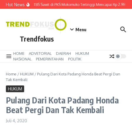
Lewati ke konten
Hot News
Harga TBS Sawit di PKS Mukomuko Tertinggi Mencapai Rp 2.980 kg
Menu
Trendfokus
HOME
ADVETORIAL
DAERAH
HUKUM
NASIONAL
PEMERINTAHAN
POLITIK
Home
/
HUKUM
/
Pulang Dari Kota Padang Honda Beat Pergi Dan
Tak Kembali
HUKUM
Pulang Dari Kota Padang Honda
Beat Pergi Dan Tak Kembali
Juli 4, 2020