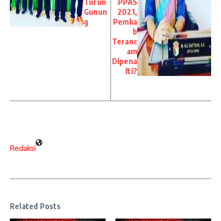
Turun
PPAS
Gunun
2021,
g
Pemka
b
Teranc
am
Dipena
lti?
Redaksi
Related Posts