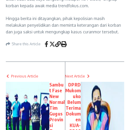
korban kepada awak media trendfokus.com.
Hingga berita ini ditayangkan, pihak kepolisian masih
melakukan penyelidikan dan meminta keterangan dari korban
dan juga saksi untuk mengungkap kasus curanmor tersebut.
Share this Article
Previous Article
Next Article
Sambu
DPRD
t Fase
Mukom
New
uko
Normal
Belum
Tim
Terima
Gugus
Dokum
Provin
en
si
KUA-