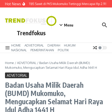
Lewati ke konten
Hot News
Harga TBS Sawit di PKS Mukomuko Tertinggi Mencapai Rp 2.980 k
Menu
Trendfokus
HOME
ADVETORIAL
DAERAH
HUKUM
NASIONAL
PEMERINTAHAN
POLITIK
Home
/
ADVETORIAL
/
Badan Usaha Milik Daerah (BUMD)
Mukomuko, Mengucapkan Selamat Hari Raya Idul Adha 1441 H
ADVETORIAL
Badan Usaha Milik Daerah
(BUMD) Mukomuko,
Mengucapkan Selamat Hari Raya
Idul Adha 1441 H