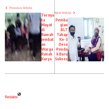
Previous Article
Next Article
Ternya
ta
Pemba
Mayat
gian
di
BLT
Bawah
Tahap
Jembat
Ke-3
an
Desa
Warga
Pondo
Ranah
k Baru
Karya
Sukses
Redaksi