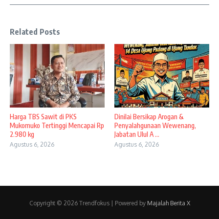
Related Posts
Harga TBS Sawit di PKS
Dinilai Bersikap Arogan &
Mukomuko Tertinggi Mencapai Rp
Penyalahgunaan Wewenang,
2.980 kg
Jabatan Ulul A ...
Agustus 6, 2026
Agustus 6, 2026
Copyright © 2026 Trendfokus | Powered by
Majalah Berita X