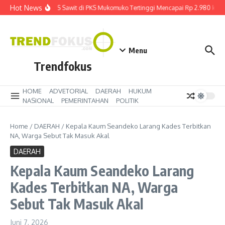
Lewati ke konten
Hot News
Harga TBS Sawit di PKS Mukomuko Tertinggi Mencapai Rp 2.980 kg
Menu
Trendfokus
HOME
ADVETORIAL
DAERAH
HUKUM
NASIONAL
PEMERINTAHAN
POLITIK
Home
/
DAERAH
/
Kepala Kaum Seandeko Larang Kades Terbitkan
NA, Warga Sebut Tak Masuk Akal
DAERAH
Kepala Kaum Seandeko Larang
Kades Terbitkan NA, Warga
Sebut Tak Masuk Akal
Juni 7, 2026