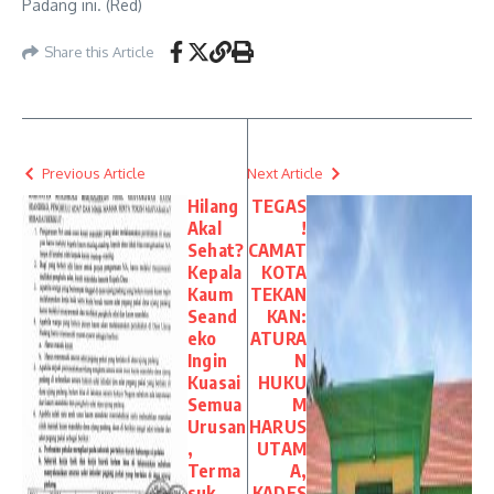
Padang ini. (Red)
Share this Article
Previous Article
Next Article
Hilang
TEGAS
Akal
!
Sehat?
CAMAT
Kepala
KOTA
Kaum
TEKAN
Seand
KAN:
eko
ATURA
Ingin
N
Kuasai
HUKU
Semua
M
Urusan
HARUS
,
UTAM
Terma
A,
suk
KADES