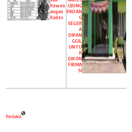
Kewen
UJUNG
angan
PADAN
Kades
G
SEGER
A
DIPAN
GGIL
UNTU
K
DIKON
FIRMA
SI
Redaksi