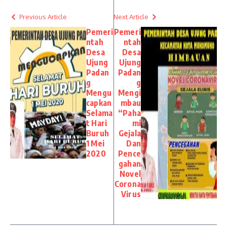
Previous Article
Next Article
Pemeri
Pemeri
ntah
ntah
Desa
Desa
Ujung
Ujung
Padan
Padan
g
g
Mengu
Mengi
capkan
mbau
Selama
“Paha
t Hari
mi
Buruh
Gejala
1 Mei
Dan
2020
Pence
gahan
Novel
Corona
Virus