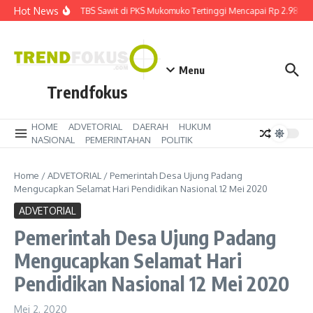
Lewati ke konten
Hot News
Harga TBS Sawit di PKS Mukomuko Tertinggi Mencapai Rp 2.980 k
Menu
Trendfokus
HOME
ADVETORIAL
DAERAH
HUKUM
NASIONAL
PEMERINTAHAN
POLITIK
Home
/
ADVETORIAL
/
Pemerintah Desa Ujung Padang
Mengucapkan Selamat Hari Pendidikan Nasional 12 Mei 2020
ADVETORIAL
Pemerintah Desa Ujung Padang
Mengucapkan Selamat Hari
Pendidikan Nasional 12 Mei 2020
Mei 2, 2020