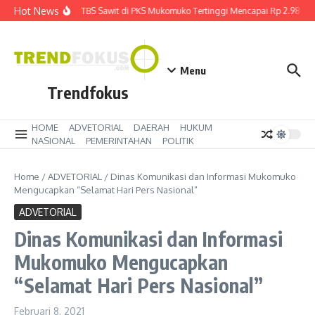
Lewati ke konten
Hot News
Harga TBS Sawit di PKS Mukomuko Tertinggi Mencapai Rp 2.980 k
Menu
Trendfokus
HOME
ADVETORIAL
DAERAH
HUKUM
NASIONAL
PEMERINTAHAN
POLITIK
Home
/
ADVETORIAL
/
Dinas Komunikasi dan Informasi Mukomuko
Mengucapkan “Selamat Hari Pers Nasional”
ADVETORIAL
Dinas Komunikasi dan Informasi
Mukomuko Mengucapkan
“Selamat Hari Pers Nasional”
Februari 8, 2021